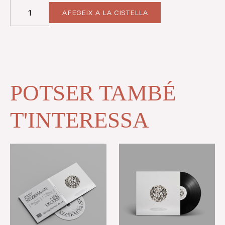
quantitat
AFEGEIX A LA CISTELLA
de
LP
LAR
POTSER TAMBÉ
T'INTERESSA