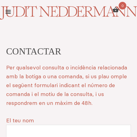
Skip
Skip
0
to
to
primary
main
navigation
content
CONTACTAR
Per qualsevol consulta o incidència relacionada
amb la botiga o una comanda, si us plau omple
el següent formulari indicant el número de
comanda i el motiu de la consulta, i us
respondrem en un màxim de 48h.
El teu nom