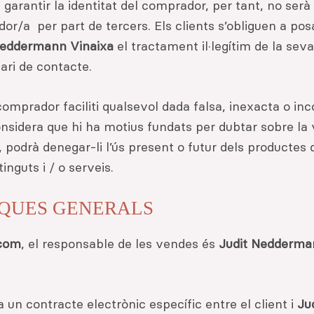
garantir la identitat del comprador, per tant, no serà
ador/a per part de tercers. Els clients s’obliguen a 
Neddermann Vinaixa
el tractament il·legítim de la sev
ari de contacte.
comprador faciliti qualsevol dada falsa, inexacta o in
nsidera que hi ha motius fundats per dubtar sobre la v
, podrà denegar-li l’ús present o futur dels productes
inguts i / o serveis.
IQUES GENERALS
.com
, el responsable de les vendes és
Judit Nedderma
un contracte electrònic específic entre el client i
Ju