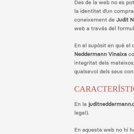
Des de la web no es pot 
la identitat d’un compr
coneixement de
Judit 
web a través del formul
En el supòsit en què el 
Neddermann Vinaixa
co
integritat dels mateixos
qualsevol dels seus cont
CARACTERÍST
En la
juditneddermann
legal).
En aquesta web no hi ha 