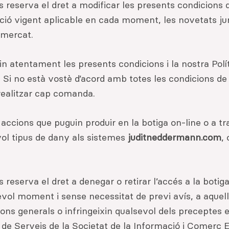
s reserva el dret a modificar les presents condicions
ació vigent aplicable en cada moment, les novetats jur
 mercat.
in atentament les presents condicions i la nostra Polí
 Si no està vostè d’acord amb totes les condicions de
 realitzar cap comanda.
 accions que puguin produir en la botiga on-line o a t
vol tipus de dany als sistemes
juditneddermann.com
,
s reserva el dret a denegar o retirar l’accés a la botiga
evol moment i sense necessitat de previ avís, a aquell
ons generals o infringeixin qualsevol dels preceptes es
, de Serveis de la Societat de la Informació i Comerç E