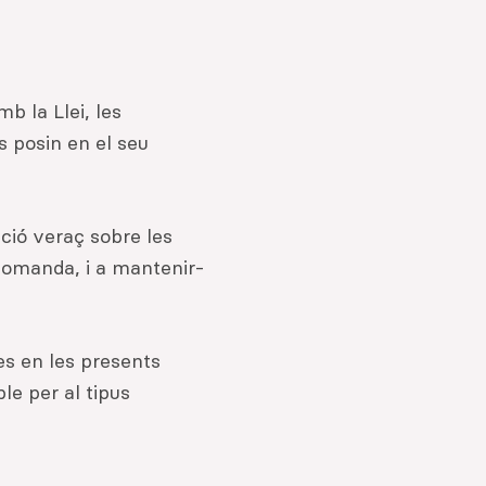
b la Llei, les
s posin en el seu
ció veraç sobre les
a comanda, i a mantenir-
es en les presents
le per al tipus