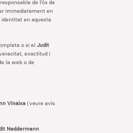
 responsable de l’ús de
posar immediatament en
a identitat en aquesta
completa o si el
Judit
eracitat, exactitud i
 de la web o de
nn Vinaixa
(veure avís
dit Neddermann