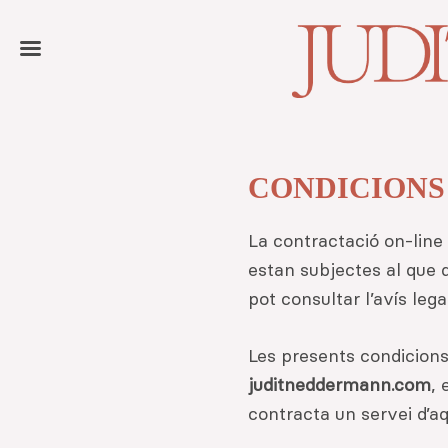
Skip
Skip
to
to
primary
main
navigation
content
CONDICIONS
La contractació on-line
estan subjectes al que 
pot consultar l’avís legal
Les presents condicions
juditneddermann.com
,
contracta un servei d’