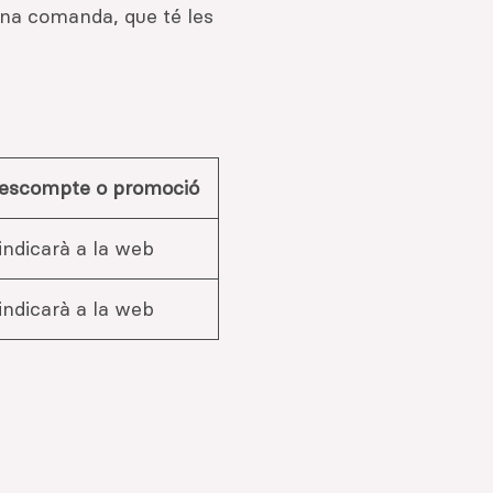
una comanda, que té les
escompte o promoció
’indicarà a la web
’indicarà a la web