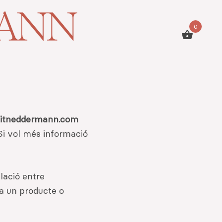
0
ditneddermann.com
Si vol més informació
lació entre
ra un producte o